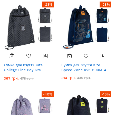
-23%
-28%
Сумка для взуття Kite
Сумка для взуття Kite
College Line Boy K25-
Speed Zone K25-600M-4
601M-2
314 грн.
435 грн.
367 грн.
478 грн.
-40%
-16%