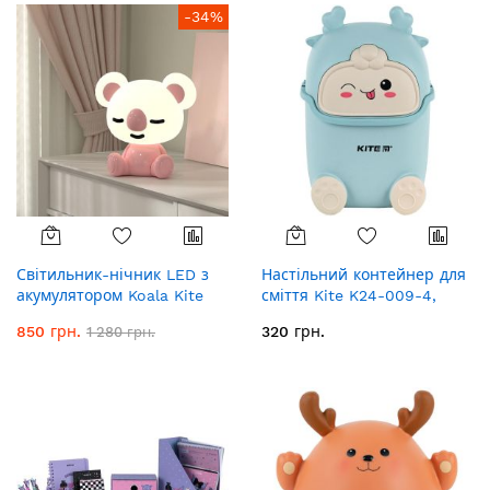
-34%
Світильник-нічник LED з
Настільний контейнер для
акумулятором Koala Kite
сміття Kite K24-009-4,
K24-491-2-2, рожевий
блакитний
850 грн.
320 грн.
1 280 грн.