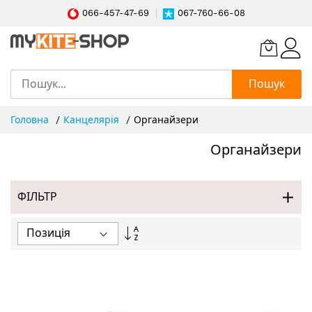
066-457-47-69
067-760-66-08
Пошук
Skip
Головна
Канцелярія
Органайзери
to
Content
Органайзери
ФІЛЬТР
Сортувати
у
порядку
збільшення