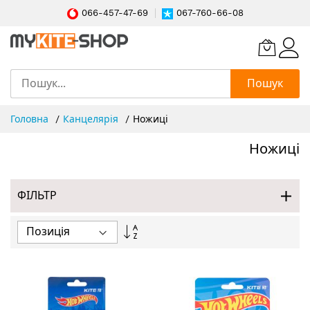
066-457-47-69
067-760-66-08
Пошук
Skip
Головна
Канцелярія
Ножиці
to
Content
Ножиці
ФІЛЬТР
Сортувати
у
порядку
збільшення