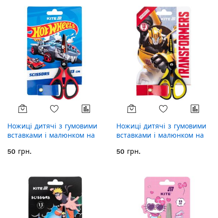
Ножиці дитячі з гумовими
Ножиці дитячі з гумовими
вставками і малюнком на
вставками і малюнком на
лезі Kite Hot Wheels HW25-
лезі Kite Transformers
50 грн.
50 грн.
148, 13 см
TF25-148, 13 см