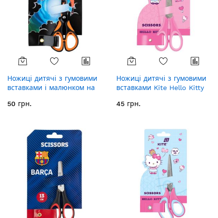
Ножиці дитячі з гумовими
Ножиці дитячі з гумовими
вставками і малюнком на
вставками Kite Hello Kitty
лезі Kite Naruto NR25-148,
HK26-123, 13 см
50 грн.
45 грн.
13 см