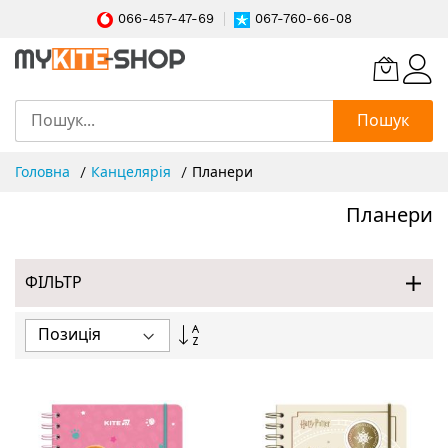
066-457-47-69
067-760-66-08
Пошук
Skip
Головна
Канцелярія
Планери
to
Content
Планери
ФІЛЬТР
Сортувати
у
порядку
збільшення