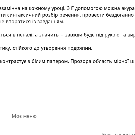
незамінна на кожному уроці. З її допомогою можна акур
бити синтаксичний розбір речення, провести бездоганно
че впоратися із завданням.
ться в пеналі, а значить – завжди буде під рукою та в
тику, стійкого до утворення подряпин.
 контрастує з білим папером. Прозора область мірної ш
Моє меню
Будь в курсі