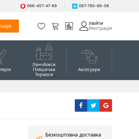
066-457-47-69
067-760-66-08
Увійти
ошук
Реєстрація
Ланчбокси
лярія
Пляшечки
Аксесуари
Термоси
Безкоштовна доставка