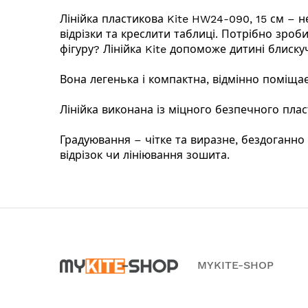
Лінійка пластикова Kite HW24-090, 15 см – 
відрізки та креслити таблиці. Потрібно зро
фігуру? Лінійка Kite допоможе дитині блиску
Вона легенька і компактна, відмінно поміщає
Лінійка виконана із міцного безпечного плас
Градуювання – чітке та виразне, бездоганно
відрізок чи лініювання зошита.
MYKITE-SHOP