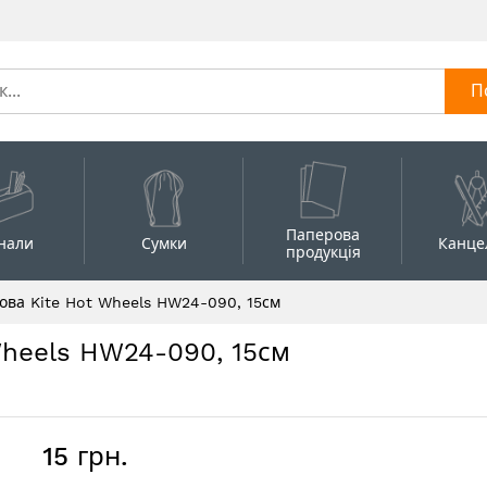
П
Паперова
нали
Сумки
Канце
продукція
кова Kite Hot Wheels HW24-090, 15см
Wheels HW24-090, 15см
15 грн.