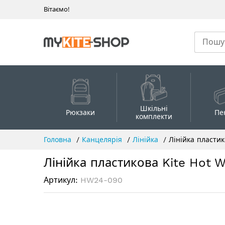
Вітаємо!
Шкільні
Рюкзаки
Пе
комплекти
Skip
Головна
Канцелярія
Лінійка
Лінійка пласти
to
Content
Лінійка пластикова Kite Hot 
Артикул
HW24-090
Перейти
до