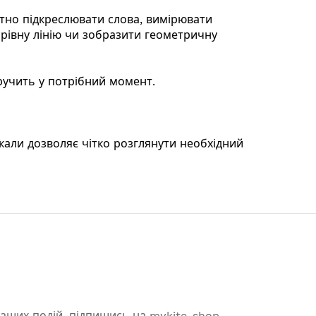
атно підкреслювати слова, вимірювати
 рівну лінію чи зобразити геометричну
иручить у потрібний момент.
кали дозволяє чітко розглянути необхідний
 наших подій, підпишись на mykite-shop