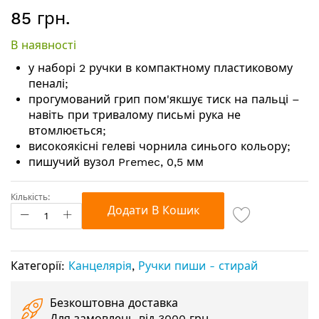
Перейти
85 грн.
до
початку
В наявності
галереї
зображень
у наборі 2 ручки в компактному пластиковому
пеналі;
прогумований грип пом'якшує тиск на пальці –
навіть при тривалому письмі рука не
втомлюється;
високоякісні гелеві чорнила синього кольору;
пишучий вузол Premec, 0,5 мм
Кількість:
Додати В Кошик
Категорії:
Канцелярія
,
Ручки пиши - стирай
Безкоштовна доставка
Для замовлень від 3000 грн.