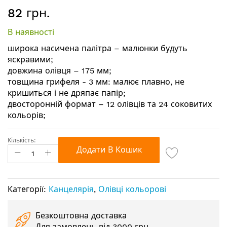
Перейти
82 грн.
до
початку
В наявності
галереї
зображень
широка насичена палітра – малюнки будуть
яскравими;
довжина олівця – 175 мм;
товщина грифеля - 3 мм: малює плавно, не
кришиться і не дряпає папір;
двосторонній формат – 12 олівців та 24 соковитих
кольорів;
Кількість:
Додати В Кошик
Категорії:
Канцелярія
,
Олівці кольорові
Безкоштовна доставка
Для замовлень від 3000 грн.