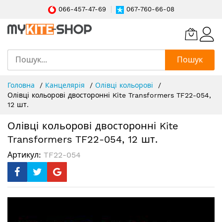
066-457-47-69
067-760-66-08
Пошук
Skip
Головна
Канцелярія
Олівці кольорові
to
Олівці кольорові двосторонні Kite Transformers TF22-054,
Content
12 шт.
Олівці кольорові двосторонні Kite
Transformers TF22-054, 12 шт.
Артикул
TF22-054
Перейти
до