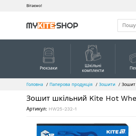
Вітаємо!
Шкільні
Рюкзаки
Пе
комплекти
Skip
Головна
Паперова продукція
Зошити
Зошит 
to
Content
Зошит шкільний Kite Hot Whee
Артикул
HW25-232-1
Перейти
до