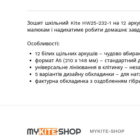
початку
галереї
зображень
Зошит шкільний Kite HW25-232-1 на 12 арк
малюкам і надихатиме робити домашнє завд
Особливості:
12 білих щільних аркушів – чудово вбира
формат А5 (210 х 148 мм) – стандартний 
універсальне лініювання в клітинку – нез
5 варіантів дизайну обкладинки – для нат
фактурна обкладинка з оздобленням гібр
MYKITE-SHOP