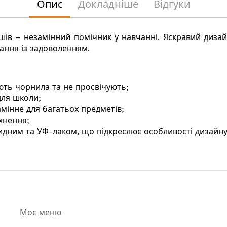
Опис
Докладніше
Відгуки
ушів – незамінний помічник у навчанні. Яскравий диз
ання із задоволенням.
ють чорнила та не просвічують;
для школи;
амінне для багатьох предметів;
хнення;
идним та УФ-лаком, що підкреслює особливості дизайну
Моє меню