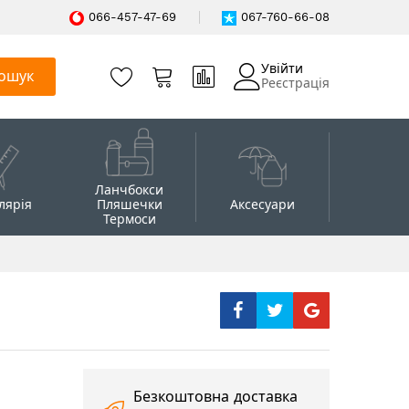
066-457-47-69
067-760-66-08
Увійти
ошук
Реєстрація
Ланчбокси
лярія
Пляшечки
Аксесуари
Термоси
Безкоштовна доставка