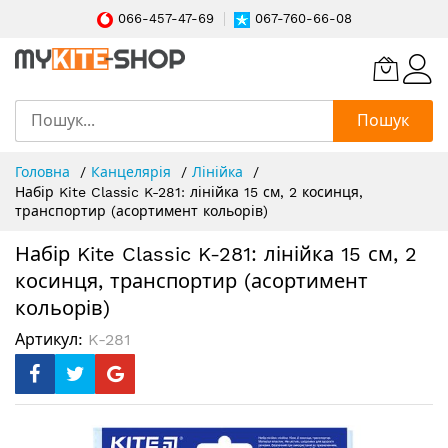
066-457-47-69
067-760-66-08
Пошук
Skip
Головна
Канцелярія
Лінійка
to
Набір Kite Classic K-281: лінійка 15 см, 2 косинця,
Content
транспортир (асортимент кольорів)
Набір Kite Classic K-281: лінійка 15 см, 2
косинця, транспортир (асортимент
кольорів)
Артикул
K-281
Перейти