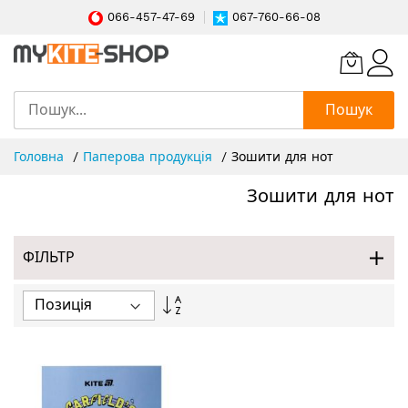
066-457-47-69
067-760-66-08
Пошук
Skip
Головна
Паперова продукція
Зошити для нот
to
Content
Зошити для нот
ФІЛЬТР
Сортувати
у
порядку
збільшення